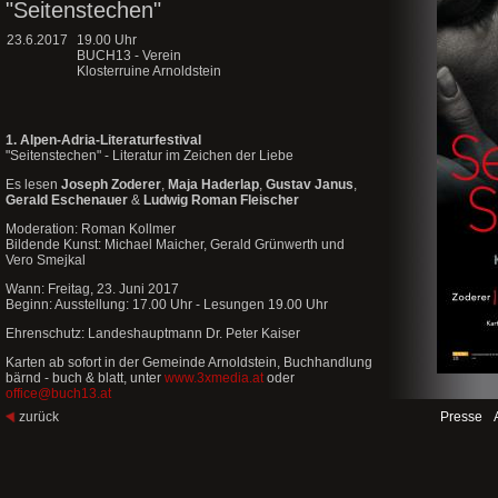
"Seitenstechen"
23.6.2017
19.00 Uhr
BUCH13 - Verein
Klosterruine Arnoldstein
1. Alpen-Adria-Literaturfestival
"Seitenstechen" - Literatur im Zeichen der Liebe
Es lesen
Joseph Zoderer
,
Maja Haderlap
,
Gustav Janus
,
Gerald Eschenauer
&
Ludwig Roman Fleischer
Moderation: Roman Kollmer
Bildende Kunst: Michael Maicher, Gerald Grünwerth und
Vero Smejkal
Wann: Freitag, 23. Juni 2017
Beginn: Ausstellung: 17.00 Uhr - Lesungen 19.00 Uhr
Ehrenschutz: Landeshauptmann Dr. Peter Kaiser
Karten ab sofort in der Gemeinde Arnoldstein, Buchhandlung
bärnd - buch & blatt, unter
www.3xmedia.at
oder
office@buch13.at
zurück
Presse