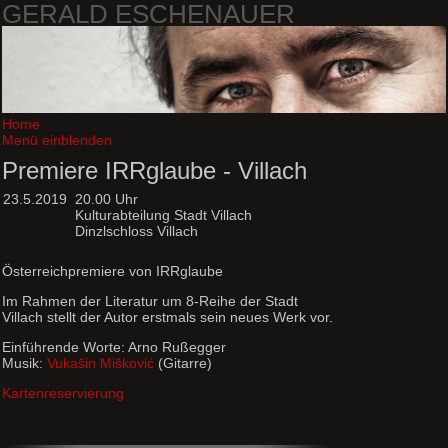
GERALD ESCHENAUER
Home
Menü einblenden
Premiere IRRglaube - Villach
23.5.2019
20.00 Uhr
Kulturabteilung Stadt Villach
Dinzlschloss Villach
Österreichpremiere von IRRglaube
Im Rahmen der Literatur um 8-Reihe der Stadt
Villach stellt der Autor erstmals sein neues Werk vor.
Einführende Worte: Arno Rußegger
Musik:
Vukašin Mišković
(Gitarre)
Kartenreservierung